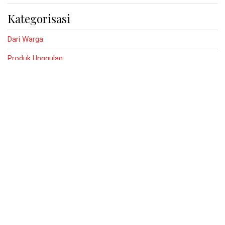
Kategorisasi
Dari Warga
Produk Unggulan
Warta Desa
PEMERINTAH DESA
TAMBAN
KEC. PAKEL – KAB. TULUNGAGUNG